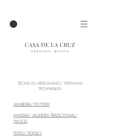
CASA DE LA CRUZ
V E R A C R U Z , M É X I C O
TÉCNICAS ARTESANALES/ ARTISANAL
TECHNIQUES
ALFARERÍA/ POTTERY
MADERA/ LAUDERÍA TRADICIONAL/
WOOD
TEXTIL/ TEXTILES