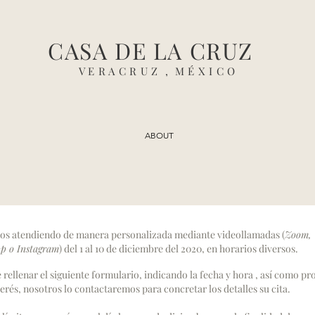
CASA DE LA CRUZ
V E R A C R U Z , M É X I C O
ABOUT
os atendiendo de manera personalizada mediante videollamadas (
Zoom,
p o Instagram
) del 1 al 10 de diciembre del 2020, en horarios diversos.
 rellenar el siguiente formulario, indicando la fecha y hora , así como p
terés, nosotros lo contactaremos para concretar los detalles su cita.