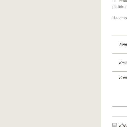
La fecha
pedidos 
Hacemos