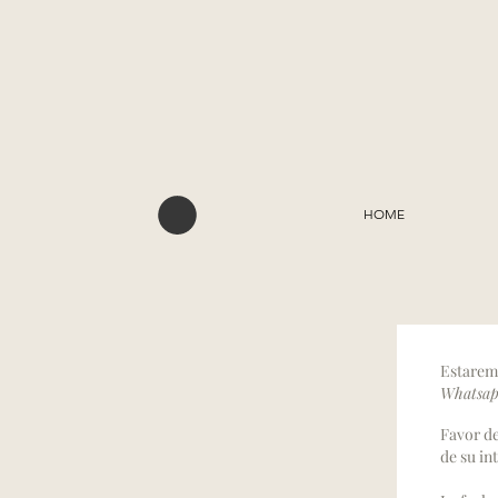
HOME
Estarem
Whatsap
Favor de
de su in