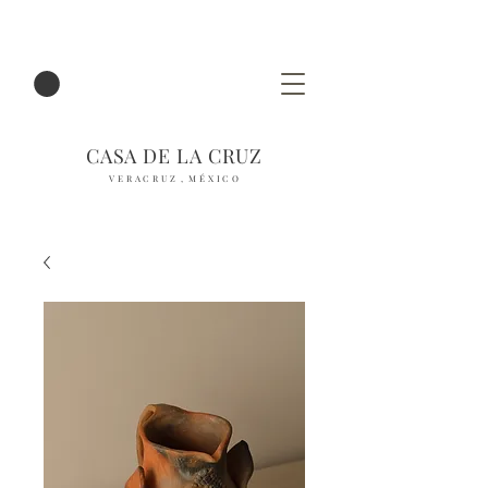
CASA DE LA CRUZ
V E R A C R U Z , M É X I C O