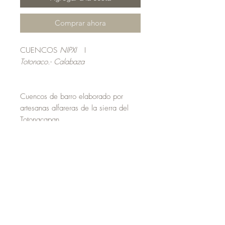
Comprar ahora
CUENCOS
NIPXI
I
Totonaco.- Calabaza
Cuencos de barro elaborado por
artesanas alfareras de la sierra del
Totonacapan.
Técnica tradicional de bruñido, quema
a cielo abierto.
Set de 3 piezas.
Medidas: 6-8 cm x 4 cm
aproximadamente
.