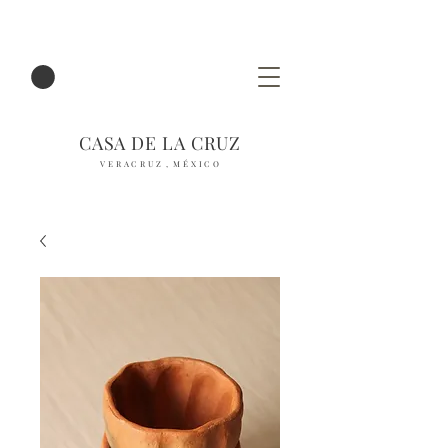
CASA DE LA CRUZ
V E R A C R U Z , M É X I C O