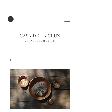
CASA DE LA CRUZ
V E R A C R U Z , M É X I C O