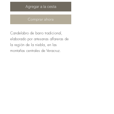
Agregar a la cesta
Comprar ahora
Candelabro de barro tradicional,
elaborado por artesanas alfareras de
la región de la niebla, en las
montañas centrales de Veracruz.
Representación de los animales que
durante siglos han transportado el
agua desde los pozos y nacimientos.
Cántaros intercambiables de barro y
velas elaboradas por artesanos
cereros de Zozocolco de Hidalgo, en
el norte de Veracruz.
Incluye 4 cántaros y 4 velas blancas.
Medidas:
20 x 20 cm aprox.