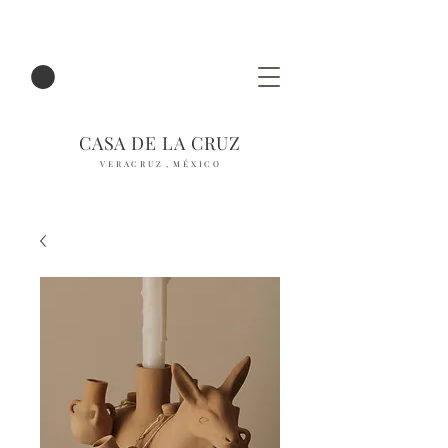
CASA DE LA CRUZ
V E R A C R U Z , M É X I C O