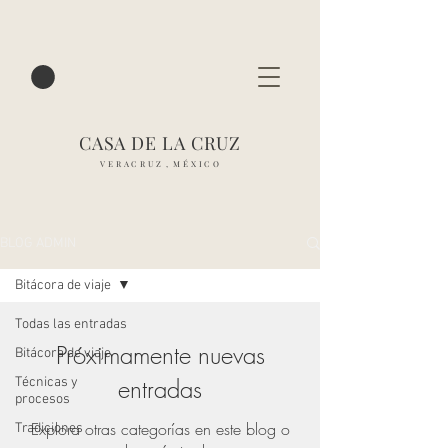
CASA DE LA CRUZ
V E R A C R U Z , M É X I C O
BLOG ADMIN
Bitácora de viaje
Todas las entradas
Próximamente nuevas
Bitácora de viaje
entradas
Técnicas y
procesos
Explora otras categorías en este blog o
Tradiciones